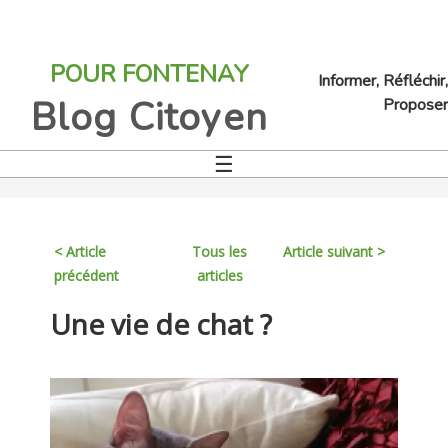
Jump
to
POUR FONTENAY
navigation
Informer, Réfléchir,
Blog Citoyen
Proposer
☰
Back
to
top
< Article
Tous les
Article suivant >
précédent
articles
Back
Une vie de chat ?
to
top