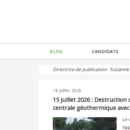
Jump
to
navigation
Back
BLOG
CANDIDATS
to
Menu
top
principal
Directrice de publication :
Suzanne 
18 juillet 2026
Back
to
15 juillet 2026 : Destructio
top
centrale géothermique avec 
Le 
Sip