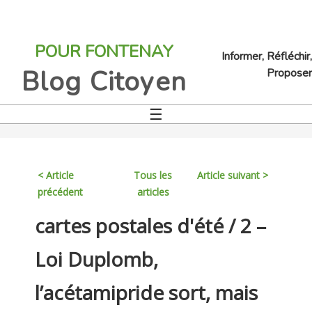
Jump
to
POUR FONTENAY
navigation
Informer, Réfléchir,
Blog Citoyen
Proposer
☰
Back
to
top
< Article
Tous les
Article suivant >
précédent
articles
Back
cartes postales d'été / 2 –
to
top
Loi Duplomb,
l’acétamipride sort, mais