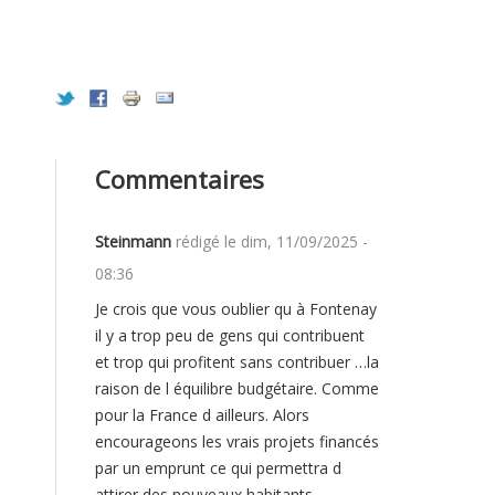
Commentaires
Steinmann
rédigé le
dim, 11/09/2025 -
08:36
Je crois que vous oublier qu à Fontenay
JE
il y a trop peu de gens qui contribuent
et trop qui profitent sans contribuer …la
CROIS
raison de l équilibre budgétaire. Comme
QUE
pour la France d ailleurs. Alors
encourageons les vrais projets financés
VOUS
par un emprunt ce qui permettra d
OUBLIER
attirer des nouveaux habitants