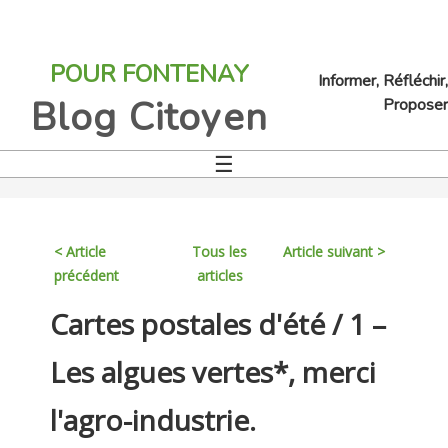
Jump
to
POUR FONTENAY
navigation
Informer, Réfléchir,
Blog Citoyen
Proposer
☰
Back
to
top
< Article
Tous les
Article suivant >
précédent
articles
Back
Cartes postales d'été / 1 –
to
top
Les algues vertes*, merci
l'agro-industrie.