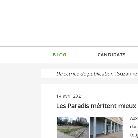
Jump
to
navigation
Back
BLOG
CANDIDATS
to
Menu
top
principal
Directrice de publication :
Suzanne 
14 avril 2021
Back
to
Les Paradis méritent mieux
top
Aux
dan
tou