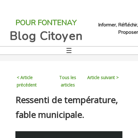
Jump
to
POUR FONTENAY
navigation
Informer, Réfléchir,
Blog Citoyen
Proposer
☰
Back
to
top
< Article
Tous les
Article suivant >
précédent
articles
Back
Ressenti de température,
to
top
fable municipale.