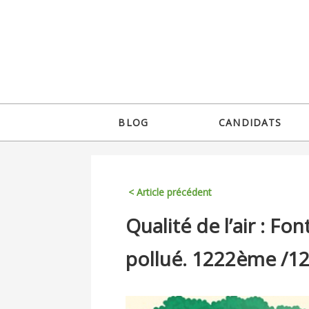
Jump
to
navigation
Back
BLOG
CANDIDATS
to
Menu
top
principal
< Article précédent
Back
Qualité de l’air : Fon
to
top
pollué. 1222ème /1