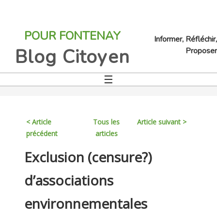
Jump
to
POUR FONTENAY
navigation
Informer, Réfléchir,
Blog Citoyen
Proposer
☰
Back
to
top
< Article
Tous les
Article suivant >
précédent
articles
Back
Exclusion (censure?)
to
top
d’associations
environnementales