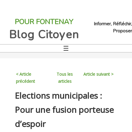
Jump
to
POUR FONTENAY
navigation
Informer, Réfléchir,
Blog Citoyen
Proposer
☰
Back
to
top
< Article
Tous les
Article suivant >
précédent
articles
Back
Elections municipales :
to
top
Pour une fusion porteuse
d’espoir