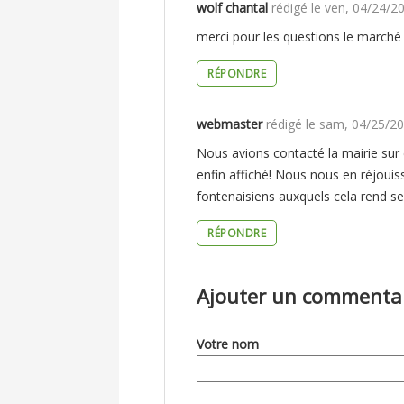
wolf chantal
rédigé le
ven, 04/24/20
merci pour les questions le marché 
MERCI
RÉPONDRE
POUR
LES
webmaster
rédigé le
sam, 04/25/20
QUESTIONS
Nous avions contacté la mairie sur c
NOUS
enfin affiché! Nous nous en réjouis
fontenaisiens auxquels cela rend s
AVIONS
CONTACTÉ
RÉPONDRE
LA
Ajouter un commenta
Votre nom