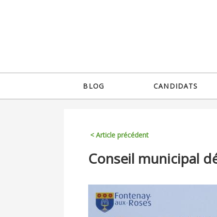
Jump
to
navigation
Back
BLOG
CANDIDATS
to
Menu
top
principal
< Article précédent
Back
Conseil municipal dé
to
top