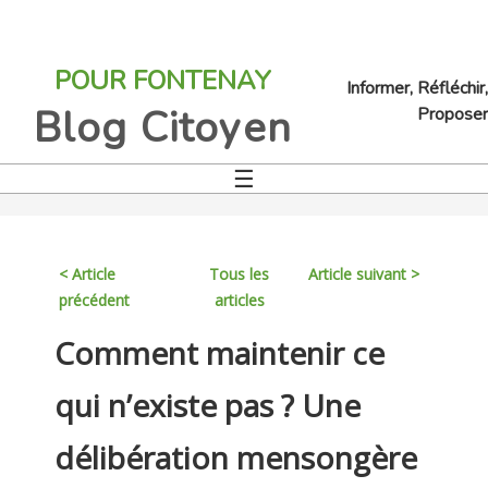
Jump
to
POUR FONTENAY
navigation
Informer, Réfléchir,
Blog Citoyen
Proposer
☰
Back
to
top
< Article
Tous les
Article suivant >
précédent
articles
Back
Comment maintenir ce
to
top
qui n’existe pas ? Une
délibération mensongère