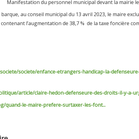
nnel municipal devant la mairie le 15 a
que, au conseil municipal du 13 avril 2023, le maire exclu
et contenant l’augmentation de 38,7 % de la taxe foncière c
e-societe/societe/enfance-etrangers-handicap-la-defenseure-
olitique/article/claire-hedon-defenseure-des-droits-il-y-a
g/quand-le-maire-prefere-surtaxer-les-font...
ire