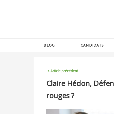
Jump
to
navigation
Back
BLOG
CANDIDATS
to
Menu
top
principal
< Article précédent
Back
Claire Hédon, Défen
to
top
rouges ?