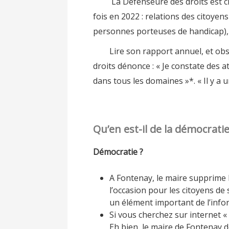
La Défenseure des droits est charg
fois en 2022 : relations des citoyen
personnes porteuses de handicap), 
Lire son rapport annuel, et observe
droits dénonce : « Je constate des a
dans tous les domaines »*. « Il y a 
Qu’en est-il de la démocrati
Démocratie ?
A Fontenay, le maire supprime l
l’occasion pour les citoyens de 
un élément important de l’info
Si vous cherchez sur internet «
Eh bien, le maire de Fontenay d