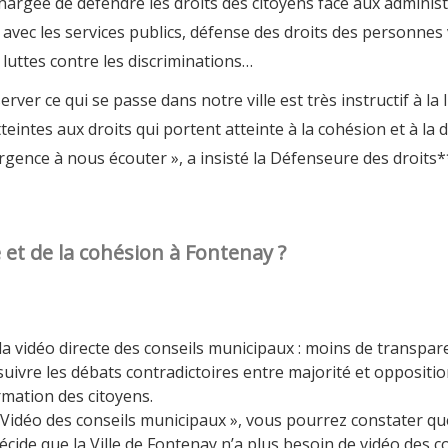
ée de défendre les droits des citoyens face aux administrat
s avec les services publics, défense des droits des personnes
luttes contre les discriminations…
r ce qui se passe dans notre ville est très instructif à la 
tteintes aux droits qui portent atteinte à la cohésion et à 
urgence à nous écouter », a insisté la Défenseure des droits*
e et de la cohésion à Fontenay ?
a vidéo directe des conseils municipaux : moins de transpare
suivre les débats contradictoires entre majorité et opposition
rmation des citoyens.
 Vidéo des conseils municipaux », vous pourrez constater qu
écide que la Ville de Fontenay n’a plus besoin de vidéo des 