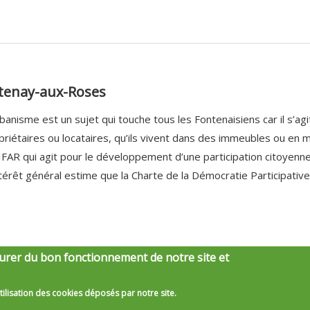
tenay-aux-Roses
rbanisme est un sujet qui touche tous les Fontenaisiens car il s’agit
priétaires ou locataires, qu’ils vivent dans des immeubles ou en ma
IFAR qui agit pour le développement d’une participation citoyenne
ntérêt général estime que la Charte de la Démocratie Participative
urer du bon fonctionnement de notre site et
écédent
…
5
6
7
8
9
10
11
12
13
…
sui
tilisation des cookies déposés par notre site.