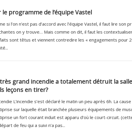
le programme de l’équipe Vastel
e si l’on n’est pas d’accord avec l’équipe Vastel, il faut lire s
échantes on y trouve… Mais comme on dit, il faut les contextualiser.
 faits sont têtus et viennent contredire les « engagements pour
té...
très grand incendie a totalement détruit la sal
s leçons en tirer?
ncendie L’incendie s’est déclaré le matin un peu après 6h. La cause
tiprise sur laquelle était branchée plusieurs équipements de mus
tiprise un fort courant induit est apparu d’où le court-circuit. (ce
épart de feu qui a suivi n’a pas...