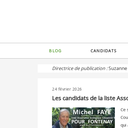
Jump
to
navigation
Back
BLOG
CANDIDATS
to
Menu
top
principal
Directrice de publication :
Suzanne 
24 février 2026
Back
to
Les candidats de la liste A
top
Ce 
Cou
qui