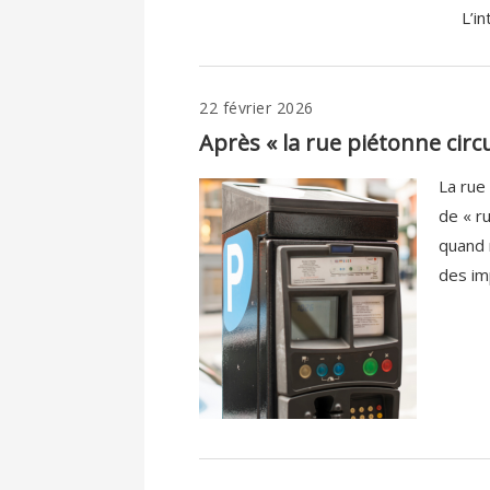
L’in
22 février 2026
Après « la rue piétonne circ
La rue 
de « r
quand 
des imp