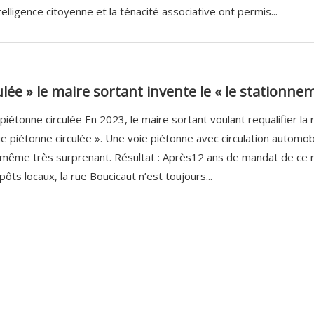
telligence citoyenne et la ténacité associative ont permis...
ulée » le maire sortant invente le « le stationne
piétonne circulée En 2023, le maire sortant voulant requalifier la 
ue piétonne circulée ». Une voie piétonne avec circulation automobi
même très surprenant. Résultat : Après12 ans de mandat de ce m
ôts locaux, la rue Boucicaut n’est toujours...