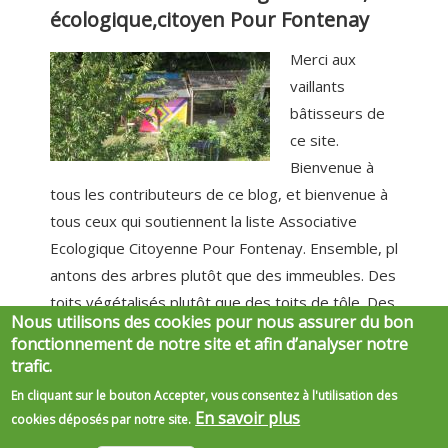
écologique,citoyen Pour Fontenay
Merci aux
vaillants
bâtisseurs de
ce site.
Bienvenue à
tous les contributeurs de ce blog, et bienvenue à
tous ceux qui soutiennent la liste Associative
Ecologique Citoyenne Pour Fontenay. Ensemble, pl
antons des arbres plutôt que des immeubles. Des
toits végétalisés plutôt que des toits de tôle. Des
Nous utilisons des cookies pour nous assurer du bon
isolations thermiques plutôt que des passoires
fonctionnement de notre site et afin d’analyser notre
thermiques. Des jardins partagés plutôt que...
trafic.
En cliquant sur le bouton Accepter, vous consentez à l'utilisation des
Pages
« premier
‹ précédent
…
266
267
En savoir plus
cookies déposés par notre site.
268
269
270
271
272
273
274