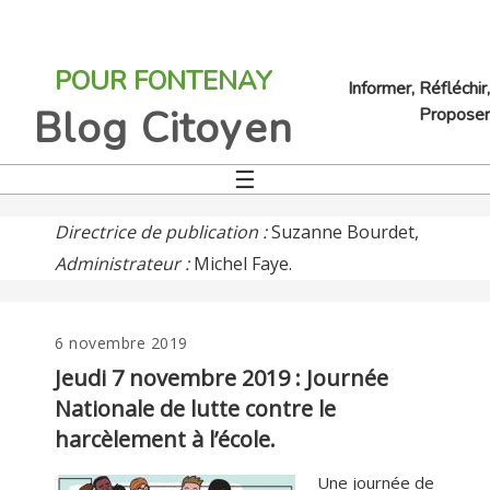
Jump
to
POUR FONTENAY
navigation
Informer, Réfléchir,
Blog Citoyen
Proposer
☰
Back
to
top
Directrice de publication :
Suzanne Bourdet,
Administrateur :
Michel Faye.
6 novembre 2019
Back
to
Jeudi 7 novembre 2019 : Journée
top
Nationale de lutte contre le
harcèlement à l’école.
Une journée de