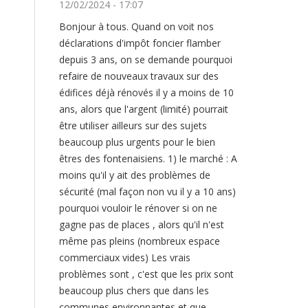
12/02/2024 - 17:07
Bonjour à tous. Quand on voit nos
BONJOUR
déclarations d'impôt foncier flamber
depuis 3 ans, on se demande pourquoi
À
refaire de nouveaux travaux sur des
TOUS.
édifices déjà rénovés il y a moins de 10
ans, alors que l'argent (limité) pourrait
être utiliser ailleurs sur des sujets
beaucoup plus urgents pour le bien
êtres des fontenaisiens. 1) le marché : A
moins qu'il y ait des problèmes de
sécurité (mal façon non vu il y a 10 ans)
pourquoi vouloir le rénover si on ne
gagne pas de places , alors qu'il n'est
même pas pleins (nombreux espace
commerciaux vides) Les vrais
problèmes sont , c'est que les prix sont
beaucoup plus chers que dans les
communes environnantes et que