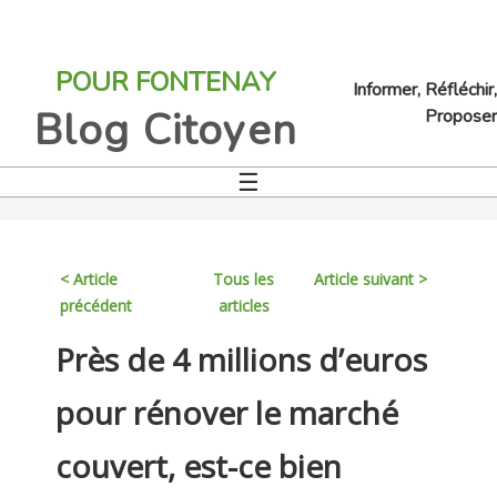
Jump
to
POUR FONTENAY
navigation
Informer, Réfléchir,
Blog Citoyen
Proposer
☰
Back
to
top
< Article
Tous les
Article suivant >
précédent
articles
Back
Près de 4 millions d’euros
to
top
pour rénover le marché
couvert, est-ce bien