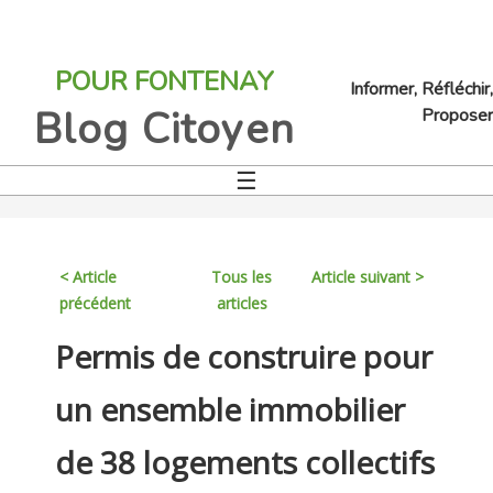
Jump
to
POUR FONTENAY
navigation
Informer, Réfléchir,
Blog Citoyen
Proposer
☰
Back
to
top
< Article
Tous les
Article suivant >
précédent
articles
Back
Permis de construire pour
to
top
un ensemble immobilier
de 38 logements collectifs