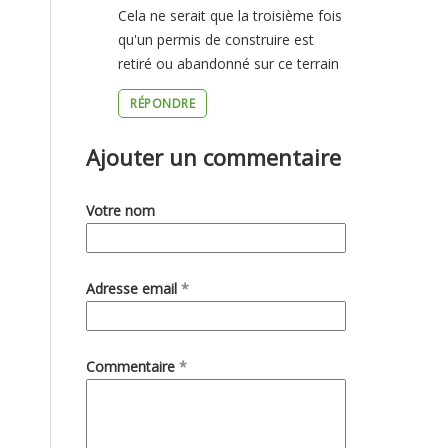
Cela ne serait que la troisième fois
CELA
qu'un permis de construire est
retiré ou abandonné sur ce terrain
NE
SERAIT
RÉPONDRE
QUE
Ajouter un commentaire
LA
Votre nom
Adresse email
*
Commentaire
*