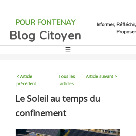
Jump
to
POUR FONTENAY
navigation
Informer, Réfléchir,
Blog Citoyen
Proposer
☰
Back
to
top
< Article
Tous les
Article suivant >
précédent
articles
Back
Le Soleil au temps du
to
top
confinement