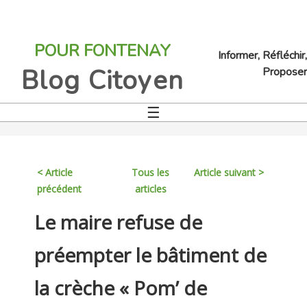
Jump
to
POUR FONTENAY
navigation
Informer, Réfléchir,
Blog Citoyen
Proposer
☰
Back
to
top
< Article
Tous les
Article suivant >
précédent
articles
Back
Le maire refuse de
to
top
préempter le bâtiment de
la crèche « Pom’ de