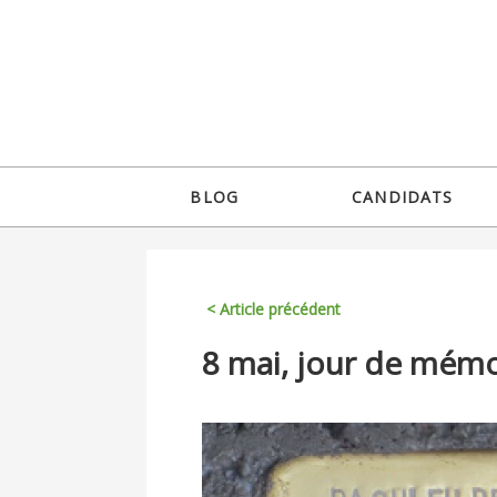
Jump
to
navigation
Back
BLOG
CANDIDATS
to
Menu
top
principal
< Article précédent
Back
8 mai, jour de mémo
to
top